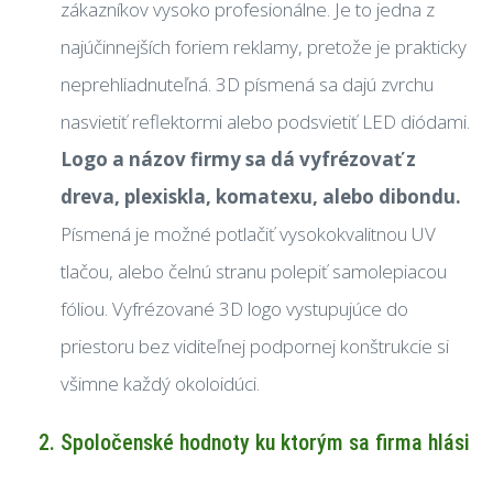
zákazníkov vysoko profesionálne. Je to jedna z
najúčinnejších foriem reklamy, pretože je prakticky
neprehliadnuteľná. 3D písmená sa dajú zvrchu
nasvietiť reflektormi alebo podsvietiť LED diódami.
Logo a názov firmy sa dá vyfrézovať z
dreva, plexiskla, komatexu, alebo dibondu.
Písmená je možné potlačiť vysokokvalitnou UV
tlačou, alebo čelnú stranu polepiť samolepiacou
fóliou. Vyfrézované 3D logo vystupujúce do
priestoru bez viditeľnej podpornej konštrukcie si
všimne každý okoloidúci.
Spoločenské hodnoty ku ktorým sa firma hlási