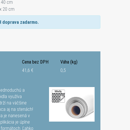
x 40 cm
 x 20 cm
H doprava zadarmo.
Cena bez DPH
Váha (kg)
41,6 €
0,5
e jednoduchú a
idla využíva
drží na väčšine
ca aj na stenách!
va je nanesená v
plikácia je úplne
h formátoch. Ľahko