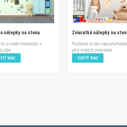
o nálepky na stenu
Zvieratká nálepky na ste
rte si malé mestečko v
Postavte si ten najroztomilejší
j izbe.
plný malých zvieratiek.
STIŤ VIAC
ZISTIŤ VIAC