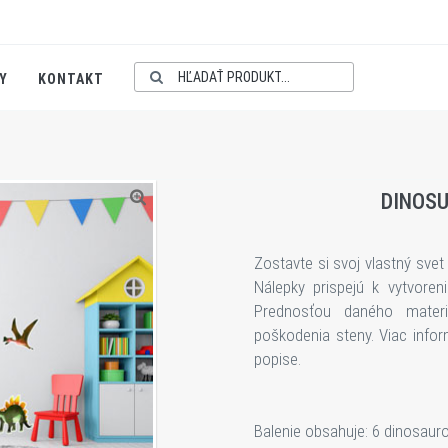
Y
KONTAKT
DINOSU
Zostavte si svoj vlastný sve
Nálepky prispejú k vytvoreni
Prednosťou daného materi
poškodenia steny. Viac infor
popise.
Balenie obsahuje: 6 dinosauro