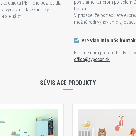
posielame kuriérom po celom S
ekologická PET fólia bez lepidla
Poľsku.
la využíva mikro-kanáliky,
V prípade, že potrebujete expre
na stenách.
možné radi vyhovieme aj časo
Pre viac info nás kontak
Napíšte nám prostredníctvom
c
office@typocon.sk
SÚVISIACE PRODUKTY