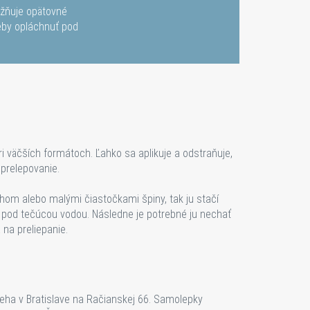
ožňuje opätovné
reby opláchnuť pod
ri väčších formátoch. Ľahko sa aplikuje a odstraňuje,
prelepovanie.
chom alebo malými čiastočkami špiny, tak ju stačí
y pod tečúcou vodou. Následne je potrebné ju nechať
na preliepanie.
eha v Bratislave na Račianskej 66. Samolepky