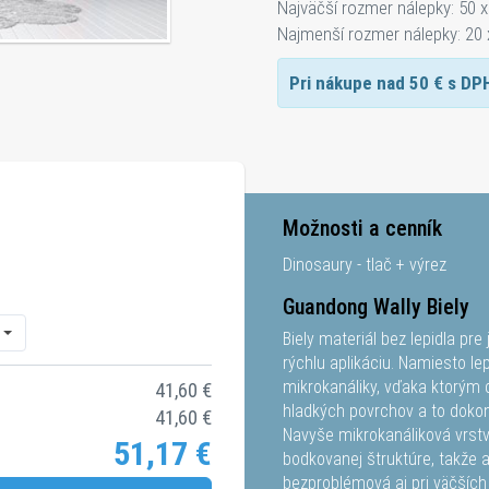
Najväčší rozmer nálepky: 50 
Najmenší rozmer nálepky: 20
Pri nákupe nad
50
€ s DP
Možnosti a cenník
Dinosaury - tlač + výrez
Guandong Wally Biely
Biely materiál bez lepidla pr
rýchlu aplikáciu. Namiesto lep
mikrokanáliky, vďaka ktorým 
41,60
€
hladkých povrchov a to dokon
41,60
€
Navyše mikrokanáliková vrst
51,17
€
bodkovanej štruktúre, takže a
bezproblémová aj pri väčšíc