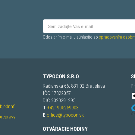
Odoslaním e-mailu súhlasíte so 
spracovaním osobný
TYPOCON S.R.O
S
Račianska 66, 831 02 Bratislava
Pr
IČO 17322057
DIČ 2020291295
objednať
T
+421905259903
E
office@typocon.sk
prepravy
OTVÁRACIE HODINY