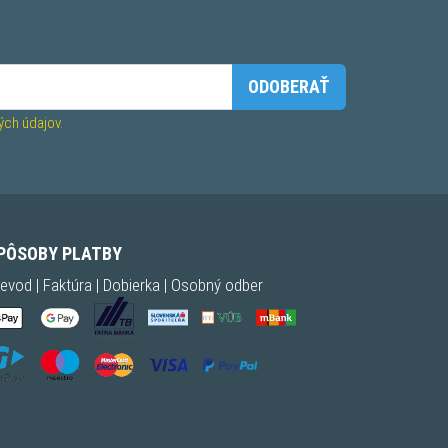
ODOBERAŤ
ch údajov.
PÔSOBY PLATBY
evod | Faktúra | Dobierka | Osobný odber