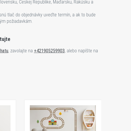
lovensku, Českej Republike, Maďarsku, Rakúsku a
snú tlač do objednávky uveďte termín, a ak to bude
vým požiadavkám.
tujte
hatu
, zavolajte na
+421905259903
, alebo napíšte na