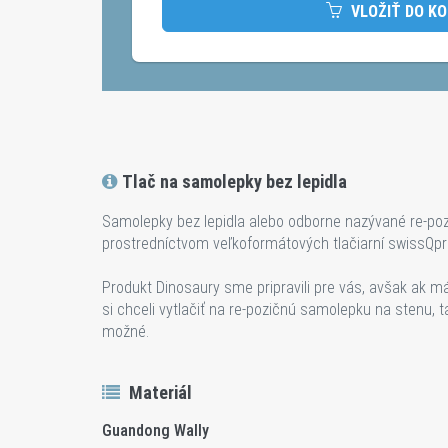
VLOŽIŤ DO KO
Tlač na samolepky bez lepidla
Samolepky bez lepidla alebo odborne nazývané re-poz
prostredníctvom veľkoformátových tlačiarní swissQpri
Produkt Dinosaury sme pripravili pre vás, avšak ak má
si chceli vytlačiť na re-pozičnú samolepku na stenu, 
možné.
Materiál
Guandong Wally