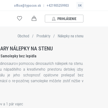
office@typocon.sk
|
+421905259903
SK
PRIHLÁSENIE
Obchod
/
Produkty
/
Nálepky na stenu
ARY NÁLEPKY NA STENU
Samolepky bez lepidla
t dinosaurov pomocou dinosaurích nálepiek na stenu.
u nápaditého a kreatívneho priestoru detskej izby.
álu je jeho schopnosť opätovne preliepať bez
mácií o re-pozičnej samolepke môžete zistiť nižšie v
v a 1 pár vajec