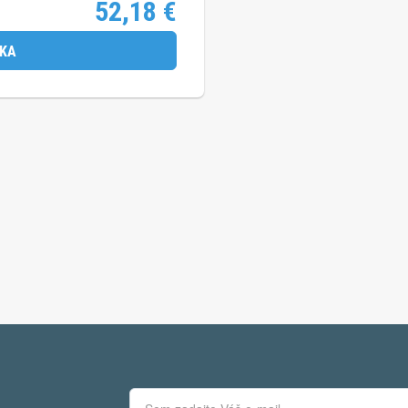
52,18
€
ÍKA