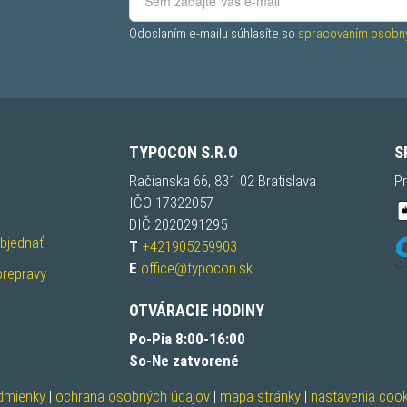
Odoslaním e-mailu súhlasíte so 
spracovaním osobný
TYPOCON S.R.O
S
Račianska 66, 831 02 Bratislava
Pr
IČO 17322057
DIČ 2020291295
objednať
T
+421905259903
E
office@typocon.sk
prepravy
OTVÁRACIE HODINY
Po-Pia 8:00-16:00
So-Ne zatvorené
dmienky
|
ochrana osobných údajov
|
mapa stránky
|
nastavenia cook