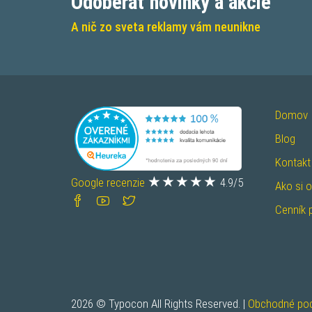
Odoberať novinky a akcie
A nič zo sveta reklamy vám neunikne
Domov
Blog
Kontakt
Google recenzie
4.9/5
Ako si 
Cenník 
2026 © Typocon
All Rights Reserved.
|
Obchodné po