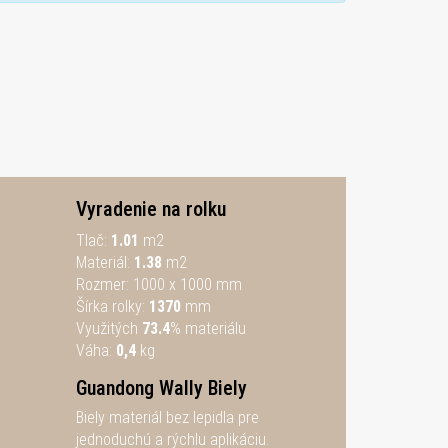
Vyradenie na rolku
Tlač:
1.01
m2
Materiál:
1.38
m2
Rozmer:
1000 x 1000 mm
Šírka rolky:
1370
mm
Využitých
73.4
% materiálu
Váha:
0,4
kg
Guandong Wally Biely
Biely materiál bez lepidla pre
jednoduchú a rýchlu aplikáciu.