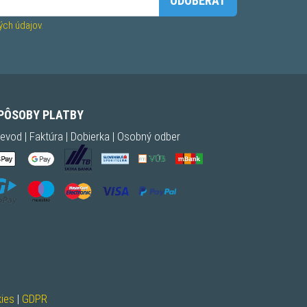
ODOBERAŤ
ch údajov.
PÔSOBY PLATBY
evod | Faktúra | Dobierka | Osobný odber
ies
|
GDPR