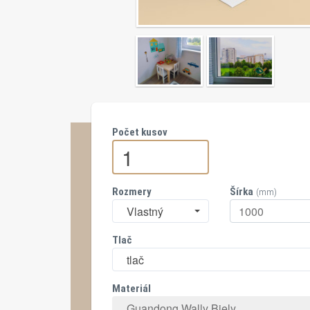
Počet kusov
Rozmery
Šírka
(mm)
Vlastný
Tlač
tlač
Materiál
Guandong Wally Biely