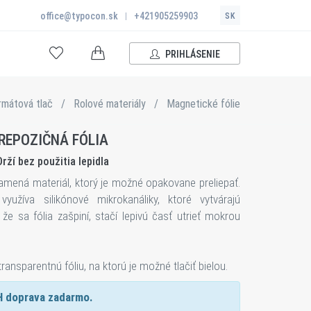
office@typocon.sk
|
+421905259903
SK
PRIHLÁSENIE
rmátová tlač
/
Rolové materiály
/
Magnetické fólie
REPOZIČNÁ FÓLIA
Drží bez použitia lepidla
namená materiál, ktorý je možné opakovane preliepať.
yužíva silikónové mikrokanáliky, ktoré vytvárajú
že sa fólia zašpiní, stačí lepivú časť utrieť mokrou
ansparentnú fóliu, na ktorú je možné tlačiť bielou.
H doprava zadarmo.