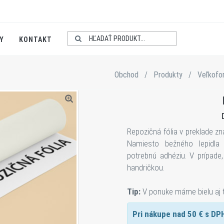
Y
KONTAKT
Obchod
/
Produkty
/
Veľkofo
Repozičná fólia v preklade z
Namiesto bežného lepidla v
potrebnú adhéziu. V prípade, 
handričkou.
Tip:
V ponuke máme bielu aj tr
Pri nákupe nad
50
€ s DP