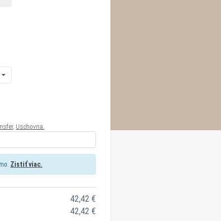
nsfer
,
Uschovna.
rmo.
Zistiť viac.
42,42
€
42,42
€