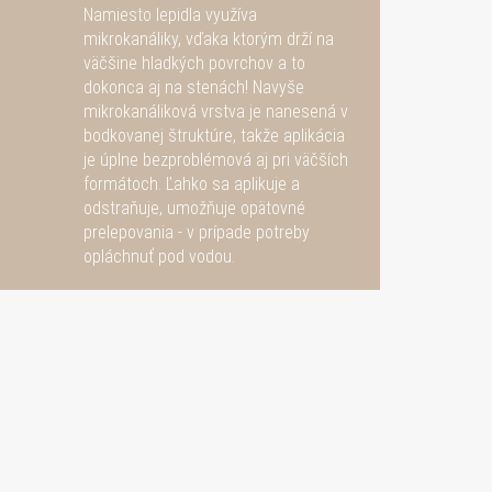
Namiesto lepidla využíva
mikrokanáliky, vďaka ktorým drží na
väčšine hladkých povrchov a to
dokonca aj na stenách! Navyše
mikrokanáliková vrstva je nanesená v
bodkovanej štruktúre, takže aplikácia
je úplne bezproblémová aj pri väčších
formátoch. Ľahko sa aplikuje a
odstraňuje, umožňuje opätovné
prelepovania - v prípade potreby
opláchnuť pod vodou.