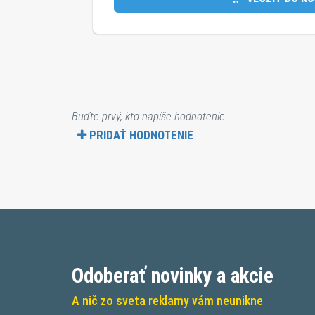
Buďte prvý, kto napíše hodnotenie.
PRIDAŤ HODNOTENIE
Odoberať novinky a akcie
A nič zo sveta reklamy vám neunikne