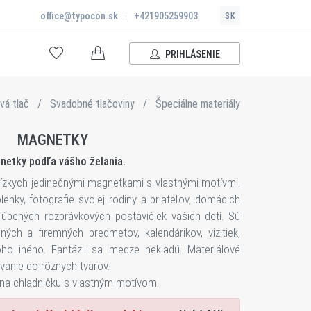
office@typocon.sk
|
+421905259903
SK
PRIHLÁSENIE
vá tlač
/
Svadobné tlačoviny
/
Špeciálne materiály
MAGNETKY
netky podľa vášho želania.
lízkych jedinečnými magnetkami s vlastnými motívmi.
lenky, fotografie svojej rodiny a priateľov, domácich
ľúbených rozprávkových postavičiek vašich detí. Sú
ých a firemných predmetov, kalendárikov, vizitiek,
o iného. Fantázii sa medze nekladú. Materiálové
anie do rôznych tvarov.
na chladničku s vlastným motívom.