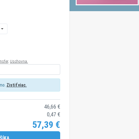
nsfer
,
Uschovna.
rmo.
Zistiť viac.
46,66
€
0,47
€
57,39
€
ŠÍKA