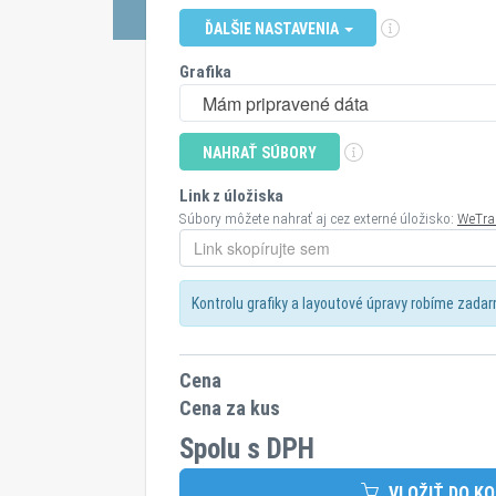
ĎALŠIE NASTAVENIA
Grafika
Mám pripravené dáta
NAHRAŤ SÚBORY
Link z úložiska
Súbory môžete nahrať aj cez externé úložisko:
WeTra
Kontrolu grafiky a layoutové úpravy robíme zada
Cena
Cena za kus
Spolu s DPH
VLOŽIŤ DO KO