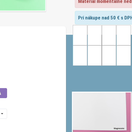
Materiál momentálne ned
Pri nákupe nad
50
€ s DP
A