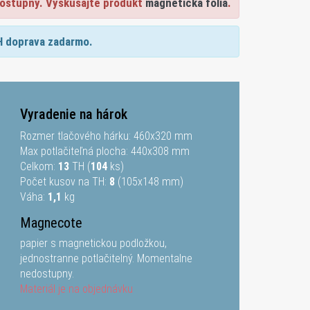
ostupný. Vyskúšajte produkt
magnetická fólia
.
H doprava zadarmo.
Vyradenie na hárok
Rozmer tlačového hárku:
460
x
320
mm
Max potlačiteľná plocha:
440
x
308
mm
Celkom:
13
TH (
104
ks)
Počet kusov na TH:
8
(105x148 mm)
Váha:
1,1
kg
Magnecote
papier s magnetickou podložkou,
jednostranne potlačitelný. Momentalne
nedostupny.
Materiál je na objednávku