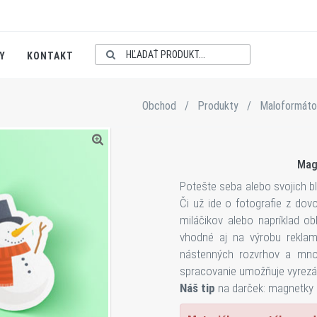
Y
KONTAKT
Obchod
/
Produkty
/
Maloformáto
Mag
Potešte seba alebo svojich b
Či už ide o fotografie z dovo
miláčikov alebo napríklad ob
vhodné aj na výrobu reklamn
nástenných rozvrhov a mnoh
spracovanie umožňuje vyrezáv
Náš tip
na darček: magnetky 