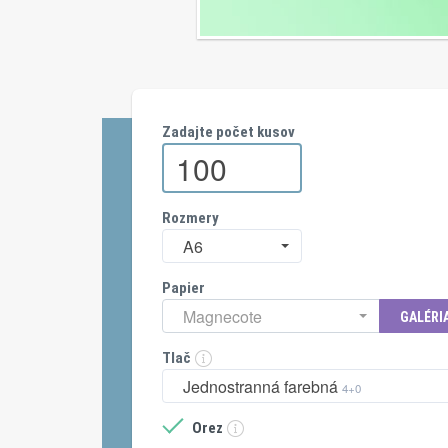
Zadajte počet kusov
Rozmery
A6
Papier
Magnecote
GALÉRI
Tlač
Jednostranná farebná
4+0
Orez