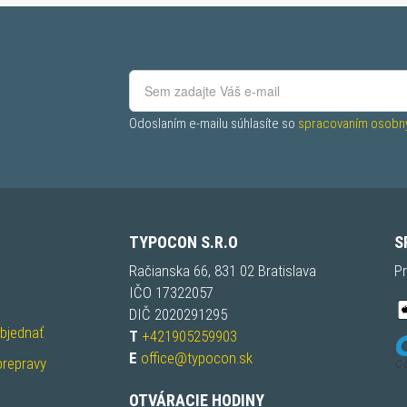
Odoslaním e-mailu súhlasíte so 
spracovaním osobný
TYPOCON S.R.O
S
Račianska 66, 831 02 Bratislava
Pr
IČO 17322057
DIČ 2020291295
objednať
T
+421905259903
E
office@typocon.sk
prepravy
OTVÁRACIE HODINY