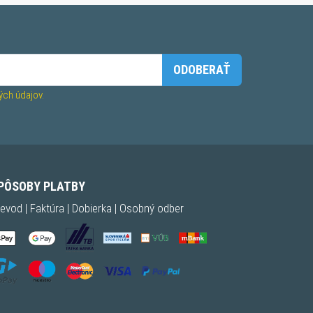
ODOBERAŤ
ch údajov.
PÔSOBY PLATBY
evod | Faktúra | Dobierka | Osobný odber