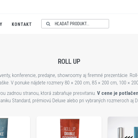
Y
KONTAKT
ROLL UP
 eventy, konferencie, predajne, showroomy aj firemné prezentácie. Rol
 v taške. V ponuke nájdete rozmery 80 × 200 cm, 85 × 200 cm, 100 × 2
ivou zadnou stranou, ktorá zabraňuje presvitaniu.
V cene je potlače
niku Standard, prémiovú Deluxe alebo pri vybraných rozmeroch aj Do