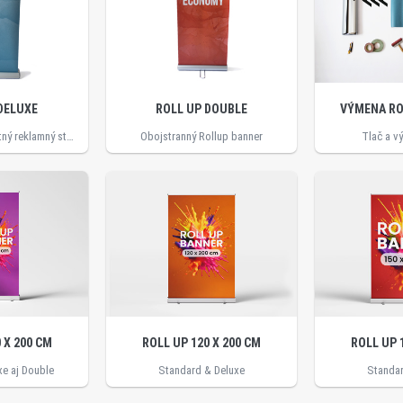
DELUXE
ROLL UP DOUBLE
VÝMENA RO
Elegantný a kompaktný reklamný stojan
Obojstranný Rollup banner
Tlač a v
 X 200 CM
ROLL UP 120 X 200 CM
ROLL UP 
xe aj Double
Standard & Deluxe
Standar