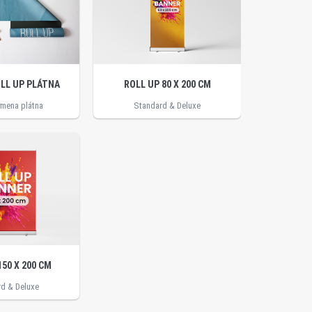
LL UP PLÁTNA
ROLL UP 80 X 200 CM
ýmena plátna
Standard & Deluxe
150 X 200 CM
d & Deluxe