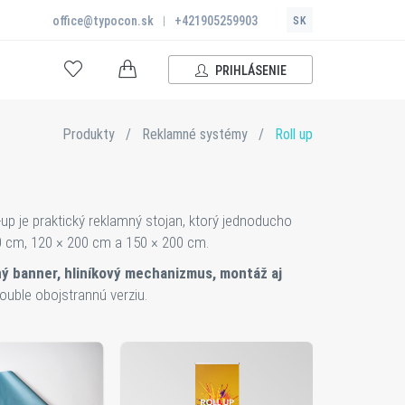
office@typocon.sk
|
+421905259903
SK
PRIHLÁSENIE
Produkty
/
Reklamné systémy
/
Roll up
l-up je praktický reklamný stojan, ktorý jednoducho
00 cm, 120 × 200 cm a 150 × 200 cm.
ný banner, hliníkový mechanizmus, montáž aj
uble obojstrannú verziu.