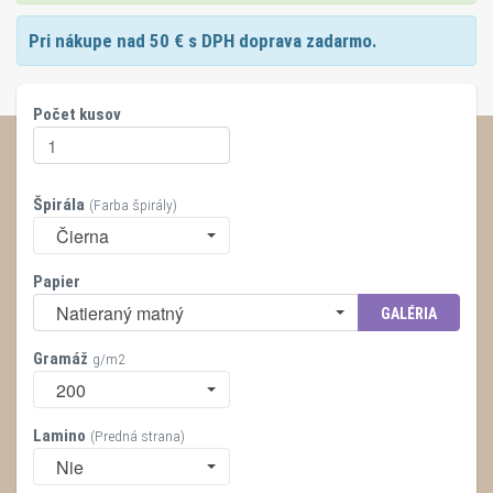
Pri nákupe nad
50
€ s DPH doprava zadarmo.
Počet kusov
Špirála
(Farba špirály)
Čierna
Papier
Natieraný matný
GALÉRIA
Gramáž
g/m2
200
Lamino
(Predná strana)
Nie