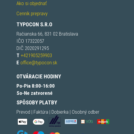
Ako si objednať
Cenník prepravy
TYPOCON S.R.O
Račianska 66, 831 02 Bratislava
IČO 17322057
DIČ 2020291295
T
+421905259903
E
office@typocon.sk
OTVÁRACIE HODINY
Po-Pia 8:00-16:00
So-Ne zatvorené
SPÔSOBY PLATBY
Prevod | Faktúra | Dobierka | Osobný odber