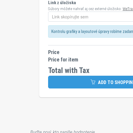
Link z úložiska
Súbory môžete nahrať aj cez externé úložisko:
WeTra
Kontrolu grafiky a layoutové úpravy robíme zada
Price
Price for item
Total with Tax
ADD TO SHOPPIN
Buďte prvý, kto napíše hodnotenie.