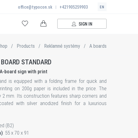
office@typocon.sk
|
+421905259903
EN
SIGN IN
hop
/
Products
/
Reklamné systémy
/
A boards
 BOARD STANDARD
A-board sign with print
tand is equipped with a folding frame for quick and
inting on 200g paper is included in the price. The
y 2 mm. Its construction features sharp corners and
coated with silver anodized finish for a luxurious
ed (B2)
m)
: 55 x 70 x 91