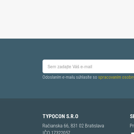
Odoslaním e-mailu súhlasíte so 
spracovaním osobný
TYPOCON S.R.O
S
Račianska 66, 831 02 Bratislava
Pr
IČO 17322057