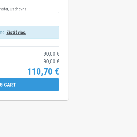
nsfer
,
Uschovna.
rmo.
Zistiť viac.
90,00
€
90,00
€
110,70
€
G CART