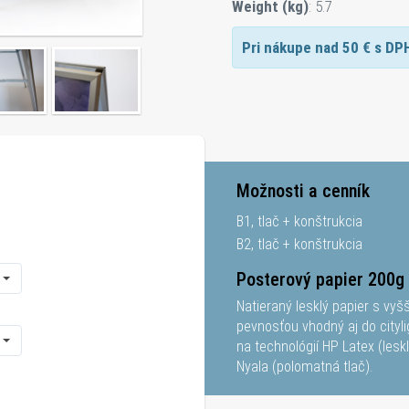
Weight (kg)
: 5.7
Pri nákupe nad
50
€ s DP
Možnosti a cenník
B1, tlač + konštrukcia
B2, tlač + konštrukcia
Posterový papier 200g 
Natieraný lesklý papier s vy
pevnosťou vhodný aj do cityli
na technológií HP Latex (lesklá
Nyala (polomatná tlač).