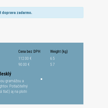
H doprava zadarmo.
Cena bez DPH
Weight (kg)
112.00 €
6.5
90.00 €
5.7
lesklý
ššou gramážou a
ghtov. Potlačiteľný
 tlač) aj na plotri