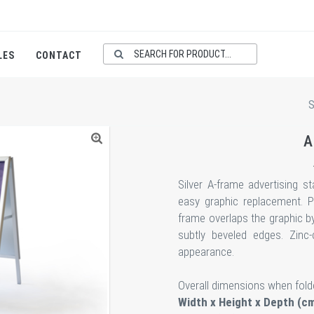
LES
CONTACT
S
A
Silver A-frame advertising s
easy graphic replacement. Pr
frame overlaps the graphic b
subtly beveled edges. Zinc-
appearance.
Overall dimensions when fold
Width x Height x Depth (c