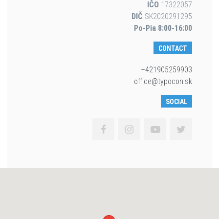
IČO
17322057
DIČ
SK2020291295
Po-Pia 8:00-16:00
CONTACT
+421905259903
office@typocon.sk
SOCIAL