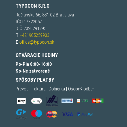
TYPOCON S.R.O
Račianska 66, 831 02 Bratislava
IČO 17322057
DIČ 2020291295
T
+421905259903
E
office@typocon.sk
OTVÁRACIE HODINY
Po-Pia 8:00-16:00
So-Ne zatvorené
SPÔSOBY PLATBY
Prevod | Faktúra | Dobierka | Osobný odber