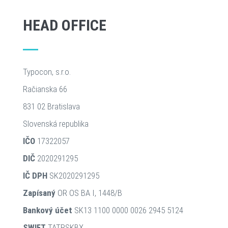
HEAD OFFICE
Typocon, s.r.o.
Račianska 66
831 02 Bratislava
Slovenská republika
IČO
17322057
DIČ
2020291295
IČ DPH
SK2020291295
Zapísaný
OR OS BA I, 1448/B
Bankový účet
SK13 1100 0000 0026 2945 5124
SWIFT
TATRSKBX