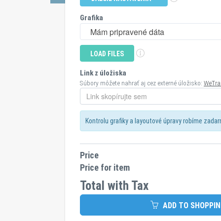
Grafika
Mám pripravené dáta
LOAD FILES
Link z úložiska
Súbory môžete nahrať aj cez externé úložisko:
WeTra
Kontrolu grafiky a layoutové úpravy robíme zada
Price
Price for item
Total with Tax
ADD TO SHOPPIN