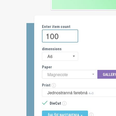
Enter item count
dimensions
A6
Paper
Magnecote
GALLER
Print
Jednostranná farebná
4+0
DieCut
ĎALŠIE NASTAVENIA