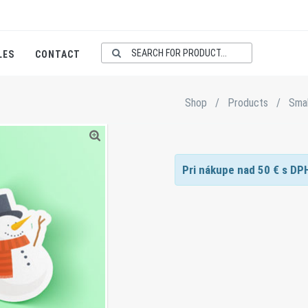
LES
CONTACT
Shop
/
Products
/
Smal
Pri nákupe nad
50
€ s DP