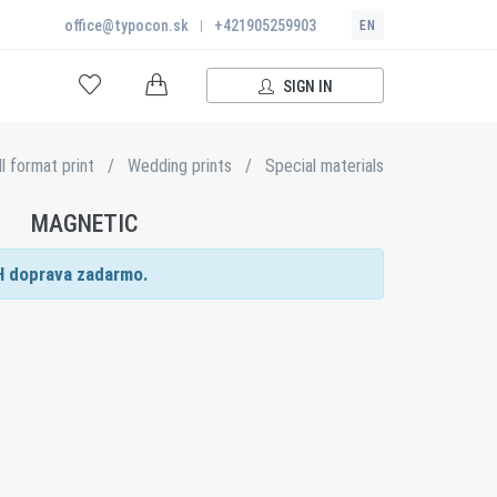
office@typocon.sk
|
+421905259903
EN
SIGN IN
l format print
/
Wedding prints
/
Special materials
MAGNETIC
H doprava zadarmo.