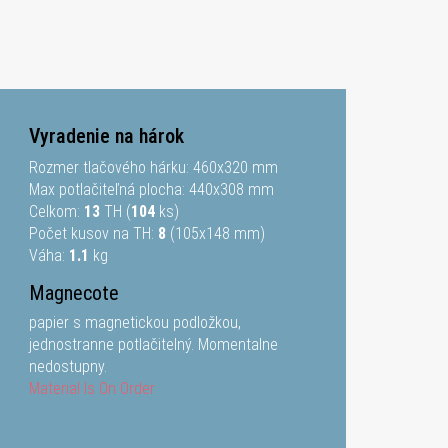
Vyradenie na hárok
Rozmer tlačového hárku:
460
x
320
mm
Max potlačiteľná plocha:
440
x
308
mm
Celkom:
13
TH (
104
ks)
Počet kusov na TH:
8
(105x148 mm)
Váha:
1.1
kg
Magnecote
papier s magnetickou podložkou,
jednostranne potlačitelný. Momentalne
nedostupny.
Material Is On Order