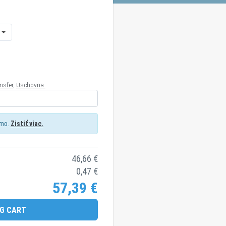
nsfer
,
Uschovna.
rmo.
Zistiť viac.
46,66
€
0,47
€
57,39
€
G CART