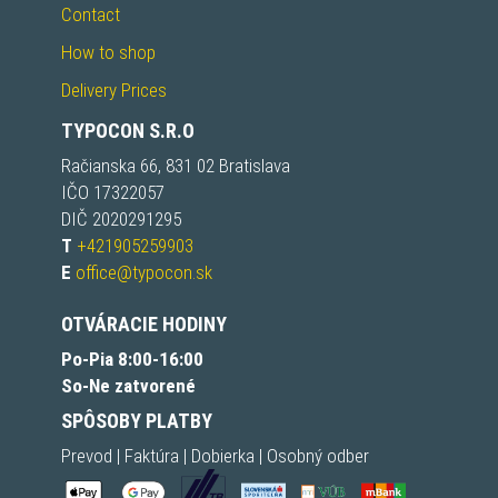
Contact
How to shop
Delivery Prices
TYPOCON S.R.O
Račianska 66, 831 02 Bratislava
IČO 17322057
DIČ 2020291295
T
+421905259903
E
office@typocon.sk
OTVÁRACIE HODINY
Po-Pia 8:00-16:00
So-Ne zatvorené
SPÔSOBY PLATBY
Prevod | Faktúra | Dobierka | Osobný odber