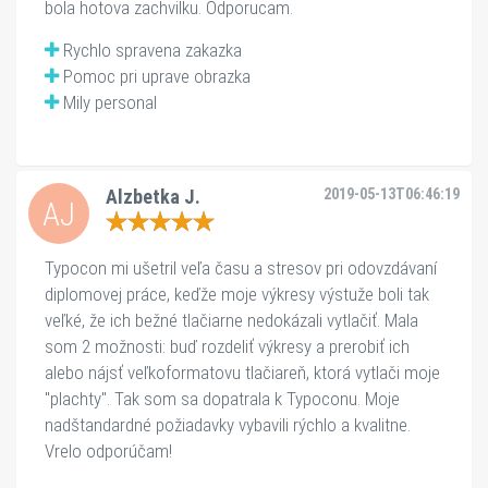
bola hotova zachvilku. Odporucam.
Rychlo spravena zakazka
Pomoc pri uprave obrazka
Mily personal
Alzbetka J.
2019-05-13T06:46:19
AJ
Typocon mi ušetril veľa času a stresov pri odovzdávaní 
diplomovej práce, keďže moje výkresy výstuže boli tak 
veľké, že ich bežné tlačiarne nedokázali vytlačiť. Mala 
som 2 možnosti: buď rozdeliť výkresy a prerobiť ich 
alebo nájsť veľkoformatovu tlačiareň, ktorá vytlači moje 
"plachty". Tak som sa dopatrala k Typoconu. Moje 
nadštandardné požiadavky vybavili rýchlo a kvalitne. 
Vrelo odporúčam!