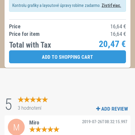
Kontrolu grafiky a layoutové úpravy robíme zadarmo.
Zistiť viac.
Price
16,64
€
Price for item
16,64
€
20,47
€
Total with Tax
ADD TO SHOPPING CART
5
3 hodnotení
ADD REVIEW
Miro
2019-07-26T08:32:15.997
M