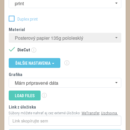
print
Duplex print
Material
Posterový papier 135g pololesklý
DieCut
ĎALŠIE NASTAVENIA
Grafika
Mám pripravené dáta
LOAD FILES
Link z úložiska
Súbory môžete nahrať aj cez externé úložisko:
WeTransfer
,
Uschovna.