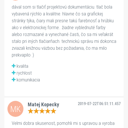
dával som si tlačiť projektovú dokumentáciu. tlač bola 
vybavená rýchlo a kvalitne. hlavne čo sa grafickej 
stránky týka, čiary mali presne takú farebnosť a hrúbku 
ako v elektronickej forme.. žiadne vyblednuté farby 
alebo rozmazané a vynechané časti, čo sa mi veľakrát 
stalo pri iných tlačiarňach. technickú správu mi dokonca 
zviazali knižnou väzbou bez požiadania, čo ma milo 
prekvapilo :)
kvalita
rychlost
komunikacia
Matej Kopecky
2019-07-22T06:51:11.457
MK
Velmi dobra skusenost, pomohli mi s upravou a vyroba 