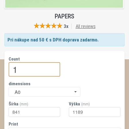
PAPERS
3x
All reviews
Pri nákupe nad
50
€ s DPH doprava zadarmo.
Count
dimensions
A0
Šírka
Výška
(mm)
(mm)
Print