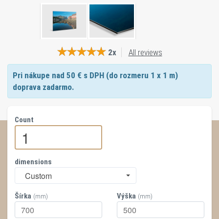
2x
All reviews
Pri nákupe nad
50
€ s DPH (do rozmeru 1 x 1 m)
doprava zadarmo.
Count
dimensions
Custom
Šírka
Výška
(mm)
(mm)