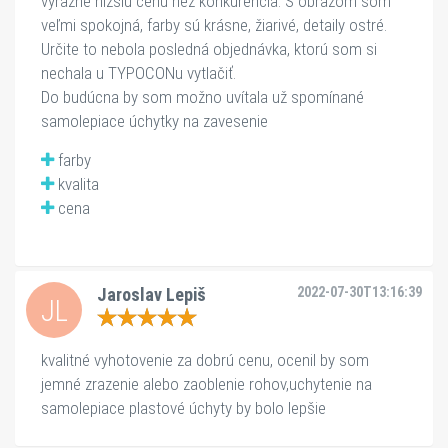
výrazne nižšiu cenu než konkurencia. S obrazom som 
veľmi spokojná, farby sú krásne, žiarivé, detaily ostré. 
Určite to nebola posledná objednávka, ktorú som si 
nechala u TYPOCONu vytlačiť.

Do budúcna by som možno uvítala už spomínané 
samolepiace úchytky na zavesenie
farby
kvalita
cena
Jaroslav Lepiš
2022-07-30T13:16:39
JL
kvalitné vyhotovenie za dobrú cenu, ocenil by som 
jemné zrazenie alebo zaoblenie rohov,uchytenie na 
samolepiace plastové úchyty by bolo lepšie