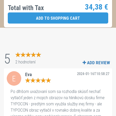
34,38
€
Total with Tax
ADD TO SHOPPING CART
5
2 hodnotení
ADD REVIEW
Eva
2024-01-16T10:58:27
E
Po dlhšom uvažovaní som sa rozhodla skúsiť nechať 
vytlačiť jeden z mojich obrazov na hliníkovú dosku firme 
TYPOCON - predtým som využila služby inej firmy - ale 
TYPOCON obraz vytlačil v rovnako dobrej kvalite a za 