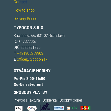
Contact
How to shop
Delivery Prices
TYPOCON S.R.O
Račianska 66, 831 02 Bratislava
IČO 17322057
DIČ 2020291295
T
+421905259903
E
office@typocon.sk
OTVÁRACIE HODINY
Po-Pia 8:00-16:00
So-Ne zatvorené
SPÔSOBY PLATBY
Prevod | Faktúra | Dobierka | Osobný odber