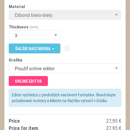
Material
Dibond bielo-biely
Thickness
(mm)
3
ĎALŠIE NASTAVENIA
Grafika
Použiť online editor
ONLINE EDITOR
Editor vychádza z predošlých nastavení formulára. Skontrolujte
požadované rozmery a kliknite na tlačítko vytvoriť v štúdiu.
Price
27,95
€
Price for item
27,95
€