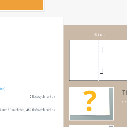
423 mm
tro)
Tl
0
tlačových hárkov
ce
3
mm šírka chrbta,
450
tlačových hárkov