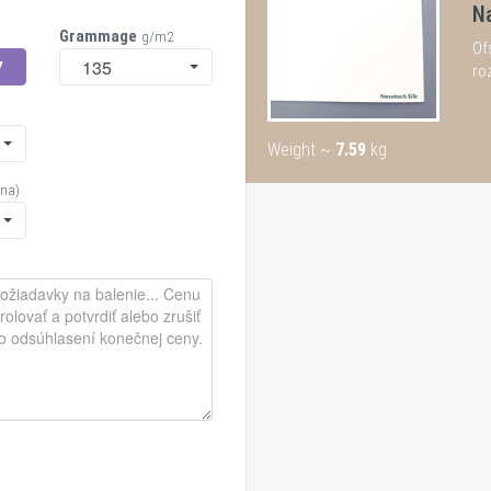
N
Grammage
g/m2
Of
135
Y
ro
Weight ~
7.59
kg
ana)