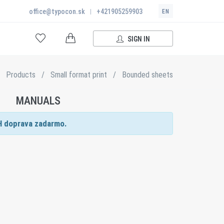
office@typocon.sk
|
+421905259903
EN
SIGN IN
Products
/
Small format print
/
Bounded sheets
MANUALS
H doprava zadarmo.