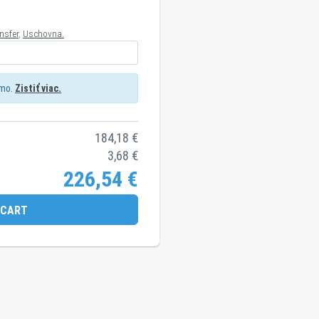
nsfer
,
Uschovna.
rmo.
Zistiť viac.
184,18
€
3,68
€
226,54
€
 CART