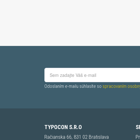
Odoslaním e-mailu súhlasíte so 
spracovaním osobný
TYPOCON S.R.O
S
Račianska 66, 831 02 Bratislava
Pr