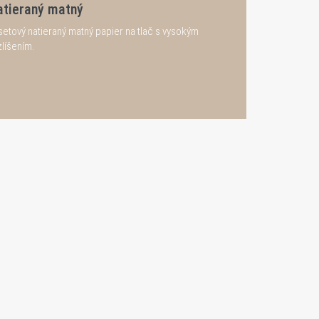
atieraný matný
setový natieraný matný papier na tlač s vysokým
zlíšením.