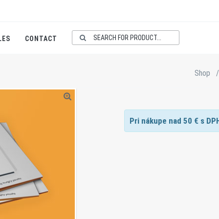
LES
CONTACT
Shop
/
Pri nákupe nad
50
€ s DP