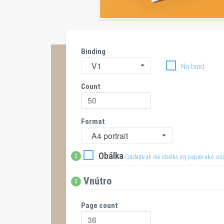
Binding
V1
No bind
Count
Format
A4 portrait
Obálka
2
(zadajte ak má obálka iný papier ako vnú
Vnútro
3
Page count