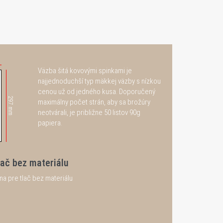
Väzba šitá kovovými spinkami je
najjednoduchší typ mäkkej väzby s nízkou
cenou už od jedného kusa. Doporučený
297 mm
maximálny počet strán, aby sa brožúry
neotvárali, je približne 50 listov 90g
papiera.
ač bez materiálu
na pre tlač bez materiálu