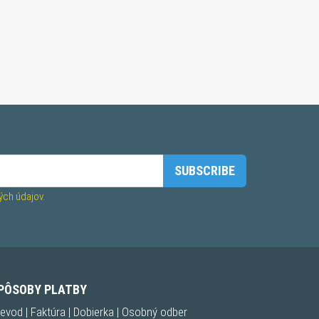
SUBSCRIBE
ch údajov.
PÔSOBY PLATBY
evod | Faktúra | Dobierka | Osobný odber