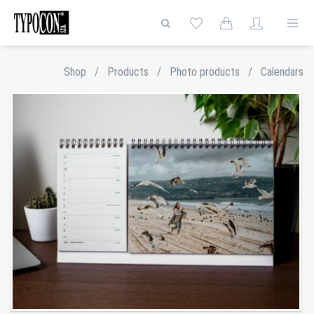
Shop
/
Products
/
Photo products
/
Calendars