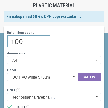
PLASTIC MATERIAL
Pri nákupe nad
50
€ s DPH doprava zadarmo.
Enter item count
dimensions
A4
Paper
DG PVC white 375µm
GALLERY
Print
Jednostranná farebná
4+0
DieCut