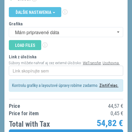
ĎALŠIE NASTAVENIA
Grafika
Mám pripravené dáta
LOAD FILES
Link z úložiska
Súbory môžete nahrať aj cez externé úložisko:
WeTransfer
,
Uschovna.
Kontrolu grafiky a layoutové úpravy robíme zadarmo.
Zistiť viac.
Price
44,57
€
Price for item
0,45
€
54,82
€
Total with Tax