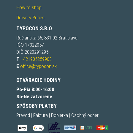
How to shop
Delivery Prices
TYPOCON S.R.O
Račianska 66, 831 02 Bratislava
IČO 17322057
DIČ 2020291295
T
+421905259903
E
office@typocon.sk
OTVÁRACIE HODINY
Po-Pia 8:00-16:00
So-Ne zatvorené
SPÔSOBY PLATBY
Prevod | Faktúra | Dobierka | Osobný odber